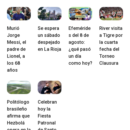
Murió
Se espera
Efeméride
River visita
Jorge
un sábado
s del 8 de
a Tigre por
Messi, el
despejado
agosto:
la cuarta
padre de
en La Rioja
¿qué pasó
fecha del
Lionel, a
un día
Torneo
los 68
como hoy?
Clausura
años
Politólogo
Celebran
brasileño
hoy la
afirma que
Fiesta
Hezbolá
Patronal
opera en la
de Santo