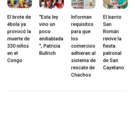
El brote de
"Esta ley
Informan
El barrio
ébola ya
vino un
requisitos
San
provocó la
poco
para que
Román
muerte de
endiablada
los
revive la
330 niños
", Patricia
comercios
fiesta
en el
Bullrich
adhieran al
patronal
Congo
sistema de
de San
rescate de
Cayetano
Chachos