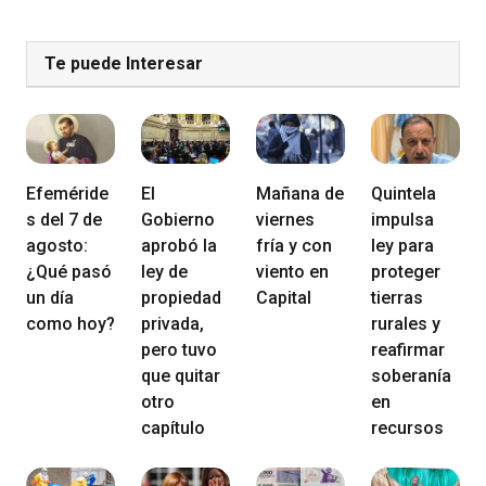
Te puede Interesar
Efeméride
El
Mañana de
Quintela
s del 7 de
Gobierno
viernes
impulsa
agosto:
aprobó la
fría y con
ley para
¿Qué pasó
ley de
viento en
proteger
un día
propiedad
Capital
tierras
como hoy?
privada,
rurales y
pero tuvo
reafirmar
que quitar
soberanía
otro
en
capítulo
recursos