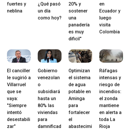
fuertes y
¿Qué pasó
20% y
en
neblina
un día
sostener
Ecuador y
como hoy?
una
luego
panadería
visita
es muy
Colombia
dificil"
El canciller
Gobierno
Optimizan
Ráfagas
le sugirió a
venezolan
el sistema
intensas y
Villarruel
o
de agua
riesgo de
que se
subsidiará
potable en
incendios:
vaya:
hasta un
Aminga
el zonda
"Siempre
80% las
para
mantiene
intentó
viviendas
fortalecer
en alerta a
desestabili
para
el
toda La
zar"
damnificad
abastecimi
Rioja