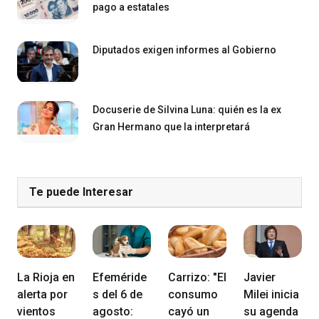
pago a estatales
Diputados exigen informes al Gobierno
Docuserie de Silvina Luna: quién es la ex
Gran Hermano que la interpretará
Te puede Interesar
La Rioja en
Efeméride
Carrizo: "El
Javier
alerta por
s del 6 de
consumo
Milei inicia
vientos
agosto:
cayó un
su agenda