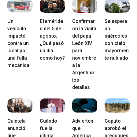
Un
Efeméride
Confirmar
Se espera
vehículo
s del 5 de
on la visita
un
impactó
agosto:
del papa
miércoles
contra un
¿Qué pasó
León XIV
con cielo
local por
un día
para
mayormen
una falla
como hoy?
noviembre
te nublado
mecánica
a la
Argentina:
los
detalles
Quintela
Cuándo
Advierten
Caputo
anunció
fue la
que
aprobó el
que
última
América
presupues