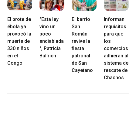
El brote de
"Esta ley
El barrio
Informan
ébola ya
vino un
San
requisitos
provocó la
poco
Román
para que
muerte de
endiablada
revive la
los
330 niños
", Patricia
fiesta
comercios
en el
Bullrich
patronal
adhieran al
Congo
de San
sistema de
Cayetano
rescate de
Chachos