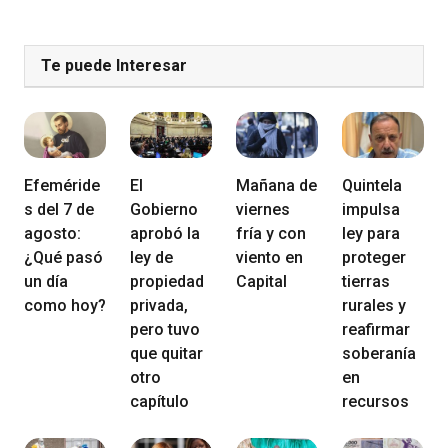
Te puede Interesar
Efeméride
El
Mañana de
Quintela
s del 7 de
Gobierno
viernes
impulsa
agosto:
aprobó la
fría y con
ley para
¿Qué pasó
ley de
viento en
proteger
un día
propiedad
Capital
tierras
como hoy?
privada,
rurales y
pero tuvo
reafirmar
que quitar
soberanía
otro
en
capítulo
recursos