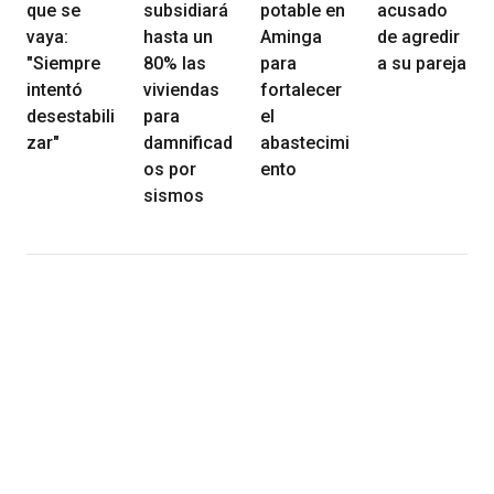
que se
subsidiará
potable en
acusado
vaya:
hasta un
Aminga
de agredir
"Siempre
80% las
para
a su pareja
intentó
viviendas
fortalecer
desestabili
para
el
zar"
damnificad
abastecimi
os por
ento
sismos