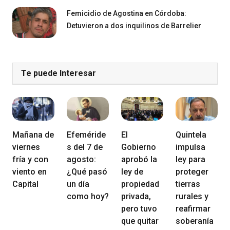
Femicidio de Agostina en Córdoba:
Detuvieron a dos inquilinos de Barrelier
Te puede Interesar
Mañana de
Efeméride
El
Quintela
viernes
s del 7 de
Gobierno
impulsa
fría y con
agosto:
aprobó la
ley para
viento en
¿Qué pasó
ley de
proteger
Capital
un día
propiedad
tierras
como hoy?
privada,
rurales y
pero tuvo
reafirmar
que quitar
soberanía