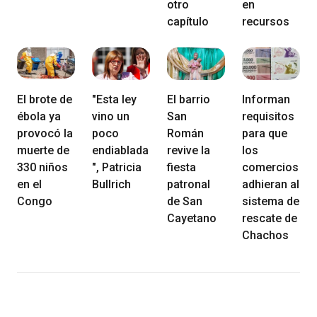
otro
en
capítulo
recursos
El brote de
"Esta ley
El barrio
Informan
ébola ya
vino un
San
requisitos
provocó la
poco
Román
para que
muerte de
endiablada
revive la
los
330 niños
", Patricia
fiesta
comercios
en el
Bullrich
patronal
adhieran al
Congo
de San
sistema de
Cayetano
rescate de
Chachos