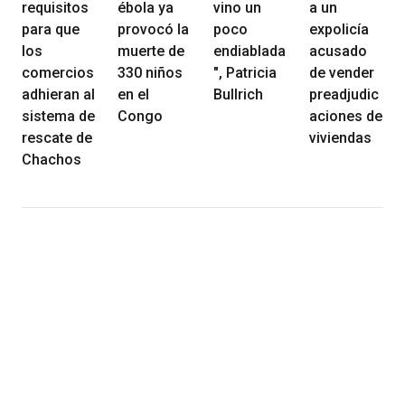
requisitos
ébola ya
vino un
a un
para que
provocó la
poco
expolicía
los
muerte de
endiablada
acusado
comercios
330 niños
", Patricia
de vender
adhieran al
en el
Bullrich
preadjudic
sistema de
Congo
aciones de
rescate de
viviendas
Chachos