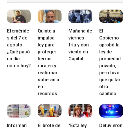
Efeméride
Quintela
Mañana de
El
s del 7 de
impulsa
viernes
Gobierno
agosto:
ley para
fría y con
aprobó la
¿Qué pasó
proteger
viento en
ley de
un día
tierras
Capital
propiedad
como hoy?
rurales y
privada,
reafirmar
pero tuvo
soberanía
que quitar
en
otro
recursos
capítulo
Informan
El brote de
"Esta ley
Detuvieron