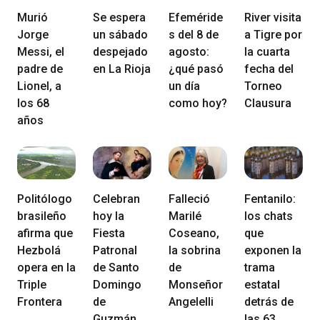
Murió
Se espera
Efeméride
River visita
Jorge
un sábado
s del 8 de
a Tigre por
Messi, el
despejado
agosto:
la cuarta
padre de
en La Rioja
¿qué pasó
fecha del
Lionel, a
un día
Torneo
los 68
como hoy?
Clausura
años
Politólogo
Celebran
Falleció
Fentanilo:
brasileño
hoy la
Marilé
los chats
afirma que
Fiesta
Coseano,
que
Hezbolá
Patronal
la sobrina
exponen la
opera en la
de Santo
de
trama
Triple
Domingo
Monseñor
estatal
Frontera
de
Angelelli
detrás de
Guzmán
las 63