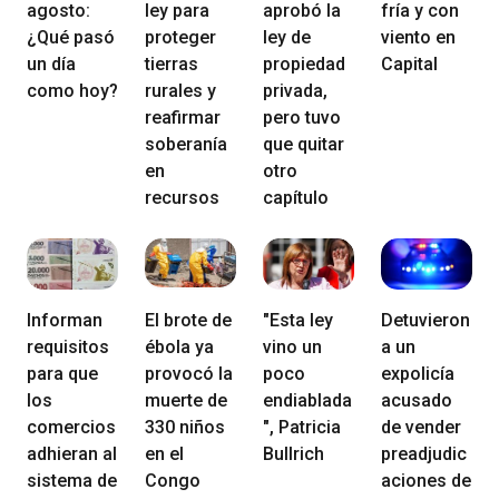
agosto:
ley para
aprobó la
fría y con
¿Qué pasó
proteger
ley de
viento en
un día
tierras
propiedad
Capital
como hoy?
rurales y
privada,
reafirmar
pero tuvo
soberanía
que quitar
en
otro
recursos
capítulo
Informan
El brote de
"Esta ley
Detuvieron
requisitos
ébola ya
vino un
a un
para que
provocó la
poco
expolicía
los
muerte de
endiablada
acusado
comercios
330 niños
", Patricia
de vender
adhieran al
en el
Bullrich
preadjudic
sistema de
Congo
aciones de