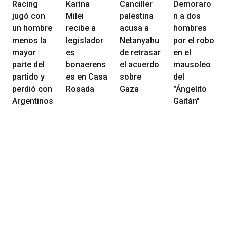
Racing
Karina
Canciller
Demoraro
jugó con
Milei
palestina
n a dos
un hombre
recibe a
acusa a
hombres
menos la
legislador
Netanyahu
por el robo
mayor
es
de retrasar
en el
parte del
bonaerens
el acuerdo
mausoleo
partido y
es en Casa
sobre
del
perdió con
Rosada
Gaza
"Ángelito
Argentinos
Gaitán"