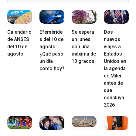
Calendario
Efeméride
Se espera
Dos
de ANSES
s del 10 de
un lunes
nuevos
del 10 de
agosto:
con una
viajes a
agosto
¿Qué pasó
máxima de
Estados
un día
13 grados
Unidos en
como hoy?
la agenda
de Milei
antes de
que
concluya
2026