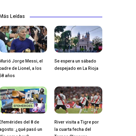
Más Leídas
Murió Jorge Messi, el
Se espera un sábado
padre de Lionel, a los
despejado en La Rioja
68 años
Efemérides del 8 de
River visita a Tigre por
agosto: ¿qué pasó un
la cuarta fecha del