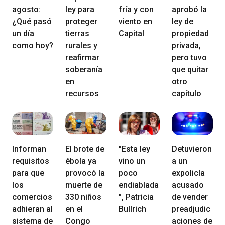
agosto:
ley para
fría y con
aprobó la
¿Qué pasó
proteger
viento en
ley de
un día
tierras
Capital
propiedad
como hoy?
rurales y
privada,
reafirmar
pero tuvo
soberanía
que quitar
en
otro
recursos
capítulo
Informan
El brote de
"Esta ley
Detuvieron
requisitos
ébola ya
vino un
a un
para que
provocó la
poco
expolicía
los
muerte de
endiablada
acusado
comercios
330 niños
", Patricia
de vender
adhieran al
en el
Bullrich
preadjudic
sistema de
Congo
aciones de