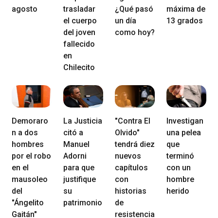
agosto
trasladar
¿Qué pasó
máxima de
el cuerpo
un día
13 grados
del joven
como hoy?
fallecido
en
Chilecito
Demoraro
La Justicia
"Contra El
Investigan
n a dos
citó a
Olvido"
una pelea
hombres
Manuel
tendrá diez
que
por el robo
Adorni
nuevos
terminó
en el
para que
capítulos
con un
mausoleo
justifique
con
hombre
del
su
historias
herido
"Ángelito
patrimonio
de
Gaitán"
resistencia