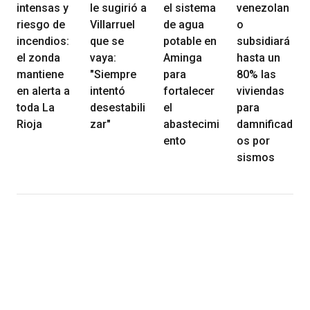
intensas y
le sugirió a
el sistema
venezolan
riesgo de
Villarruel
de agua
o
incendios:
que se
potable en
subsidiará
el zonda
vaya:
Aminga
hasta un
mantiene
"Siempre
para
80% las
en alerta a
intentó
fortalecer
viviendas
toda La
desestabili
el
para
Rioja
zar"
abastecimi
damnificad
ento
os por
sismos