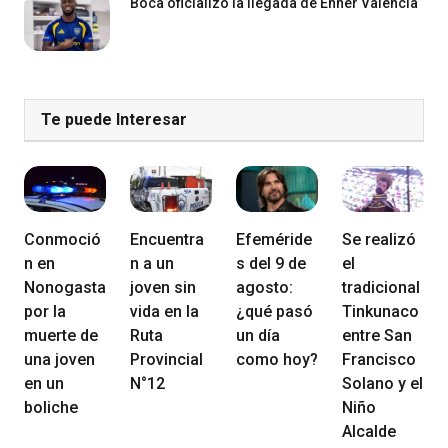
Boca oficializó la llegada de Enner Valencia
Te puede Interesar
Conmoció
Encuentra
Efeméride
Se realizó
n en
n a un
s del 9 de
el
Nonogasta
joven sin
agosto:
tradicional
por la
vida en la
¿qué pasó
Tinkunaco
muerte de
Ruta
un día
entre San
una joven
Provincial
como hoy?
Francisco
en un
N°12
Solano y el
boliche
Niño
Alcalde