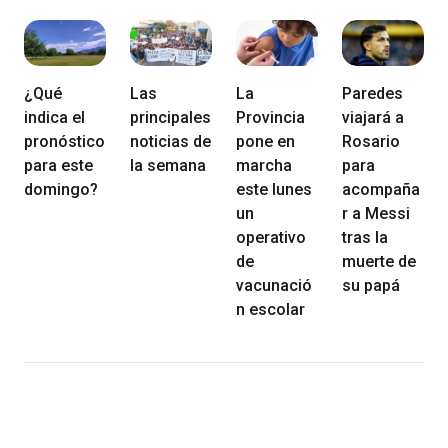
¿Qué
Las
La
Paredes
indica el
principales
Provincia
viajará a
pronóstico
noticias de
pone en
Rosario
para este
la semana
marcha
para
domingo?
este lunes
acompaña
un
r a Messi
operativo
tras la
de
muerte de
vacunació
su papá
n escolar