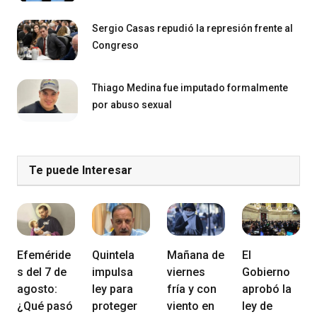
Sergio Casas repudió la represión frente al
Congreso
Thiago Medina fue imputado formalmente
por abuso sexual
Te puede Interesar
Efeméride
Quintela
Mañana de
El
s del 7 de
impulsa
viernes
Gobierno
agosto:
ley para
fría y con
aprobó la
¿Qué pasó
proteger
viento en
ley de