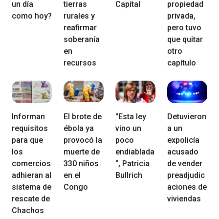
un día
tierras
Capital
propiedad
como hoy?
rurales y
privada,
reafirmar
pero tuvo
soberanía
que quitar
en
otro
recursos
capítulo
Informan
El brote de
"Esta ley
Detuvieron
requisitos
ébola ya
vino un
a un
para que
provocó la
poco
expolicía
los
muerte de
endiablada
acusado
comercios
330 niños
", Patricia
de vender
adhieran al
en el
Bullrich
preadjudic
sistema de
Congo
aciones de
rescate de
viviendas
Chachos