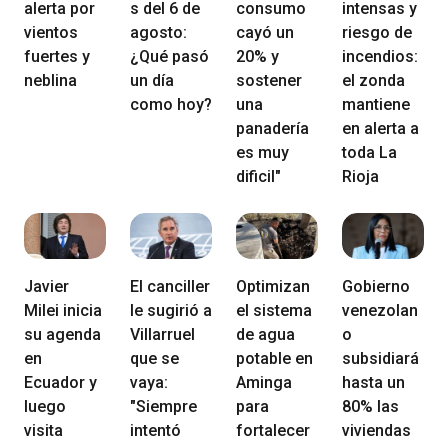
alerta por
s del 6 de
consumo
intensas y
vientos
agosto:
cayó un
riesgo de
fuertes y
¿Qué pasó
20% y
incendios:
neblina
un día
sostener
el zonda
como hoy?
una
mantiene
panadería
en alerta a
es muy
toda La
dificil"
Rioja
Javier
El canciller
Optimizan
Gobierno
Milei inicia
le sugirió a
el sistema
venezolan
su agenda
Villarruel
de agua
o
en
que se
potable en
subsidiará
Ecuador y
vaya:
Aminga
hasta un
luego
"Siempre
para
80% las
visita
intentó
fortalecer
viviendas