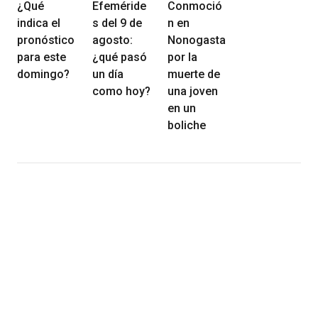
¿Qué
Efeméride
Conmoció
indica el
s del 9 de
n en
pronóstico
agosto:
Nonogasta
para este
¿qué pasó
por la
domingo?
un día
muerte de
como hoy?
una joven
en un
boliche