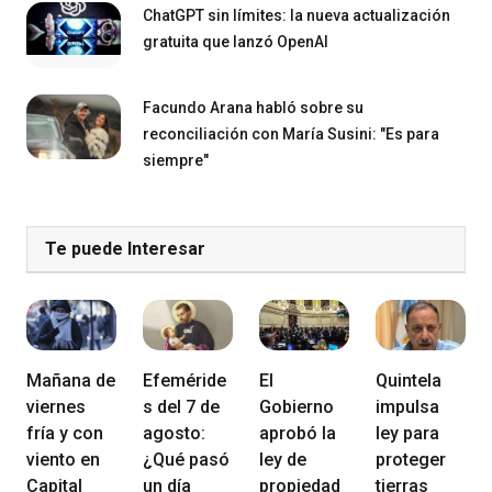
ChatGPT sin límites: la nueva actualización
gratuita que lanzó OpenAI
Facundo Arana habló sobre su
reconciliación con María Susini: "Es para
siempre"
Te puede Interesar
Mañana de
Efeméride
El
Quintela
viernes
s del 7 de
Gobierno
impulsa
fría y con
agosto:
aprobó la
ley para
viento en
¿Qué pasó
ley de
proteger
Capital
un día
propiedad
tierras