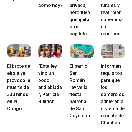
como hoy?
privada,
rurales y
pero tuvo
reafirmar
que quitar
soberanía
otro
en
capítulo
recursos
El brote de
"Esta ley
El barrio
Informan
ébola ya
vino un
San
requisitos
provocó la
poco
Román
para que
muerte de
endiablada
revive la
los
330 niños
", Patricia
fiesta
comercios
en el
Bullrich
patronal
adhieran al
Congo
de San
sistema de
Cayetano
rescate de
Chachos