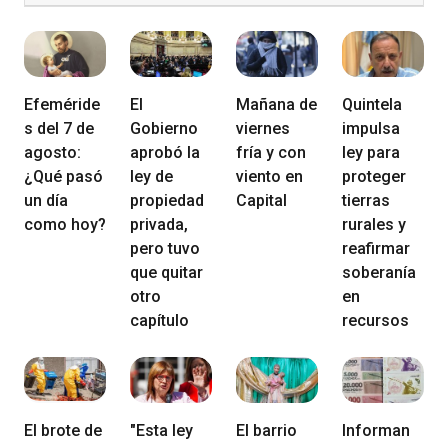
Efeméride
El
Mañana de
Quintela
s del 7 de
Gobierno
viernes
impulsa
agosto:
aprobó la
fría y con
ley para
¿Qué pasó
ley de
viento en
proteger
un día
propiedad
Capital
tierras
como hoy?
privada,
rurales y
pero tuvo
reafirmar
que quitar
soberanía
otro
en
capítulo
recursos
El brote de
"Esta ley
El barrio
Informan