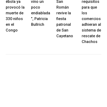
ébola ya
vino un
San
requisitos
provocó la
poco
Román
para que
muerte de
endiablada
revive la
los
330 niños
", Patricia
fiesta
comercios
en el
Bullrich
patronal
adhieran al
Congo
de San
sistema de
Cayetano
rescate de
Chachos