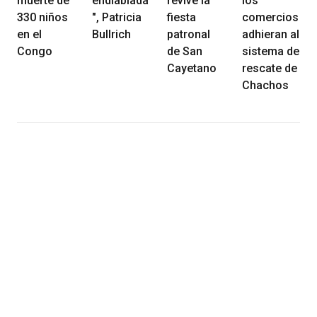
muerte de
endiablada
revive la
los
330 niños
", Patricia
fiesta
comercios
en el
Bullrich
patronal
adhieran al
Congo
de San
sistema de
Cayetano
rescate de
Chachos