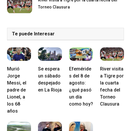
Torneo Clausura
Te puede Interesar
Murió
Se espera
Efeméride
River visita
Jorge
un sábado
s del 8 de
a Tigre por
Messi, el
despejado
agosto:
la cuarta
padre de
en La Rioja
¿qué pasó
fecha del
Lionel, a
un día
Torneo
los 68
como hoy?
Clausura
años