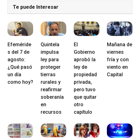
Te puede Interesar
Efeméride
Quintela
El
Mañana de
s del 7 de
impulsa
Gobierno
viernes
agosto:
ley para
aprobó la
fría y con
¿Qué pasó
proteger
ley de
viento en
un día
tierras
propiedad
Capital
como hoy?
rurales y
privada,
reafirmar
pero tuvo
soberanía
que quitar
en
otro
recursos
capítulo