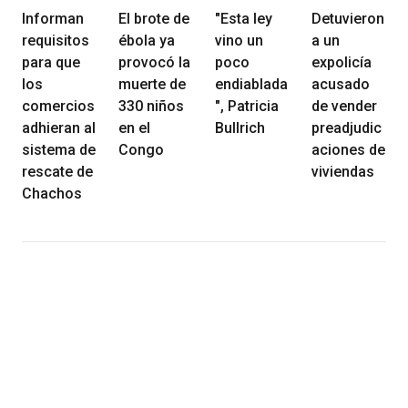
Informan
El brote de
"Esta ley
Detuvieron
requisitos
ébola ya
vino un
a un
para que
provocó la
poco
expolicía
los
muerte de
endiablada
acusado
comercios
330 niños
", Patricia
de vender
adhieran al
en el
Bullrich
preadjudic
sistema de
Congo
aciones de
rescate de
viviendas
Chachos