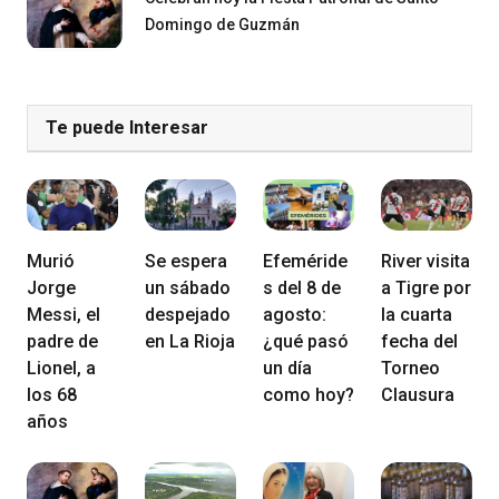
Domingo de Guzmán
Te puede Interesar
Murió
Se espera
Efeméride
River visita
Jorge
un sábado
s del 8 de
a Tigre por
Messi, el
despejado
agosto:
la cuarta
padre de
en La Rioja
¿qué pasó
fecha del
Lionel, a
un día
Torneo
los 68
como hoy?
Clausura
años