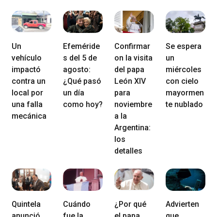
Un
Efeméride
Confirmar
Se espera
vehículo
s del 5 de
on la visita
un
impactó
agosto:
del papa
miércoles
contra un
¿Qué pasó
León XIV
con cielo
local por
un día
para
mayormen
una falla
como hoy?
noviembre
te nublado
mecánica
a la
Argentina:
los
detalles
Quintela
Cuándo
¿Por qué
Advierten
anunció
fue la
el papa
que