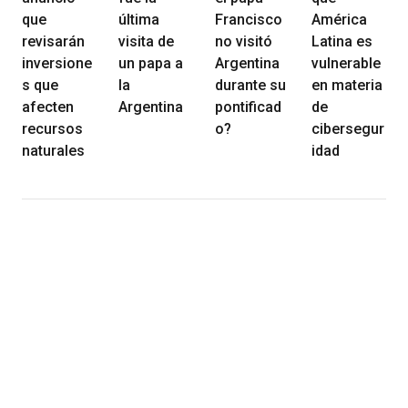
que
última
Francisco
América
revisarán
visita de
no visitó
Latina es
inversione
un papa a
Argentina
vulnerable
s que
la
durante su
en materia
afecten
Argentina
pontificad
de
recursos
o?
cibersegur
naturales
idad