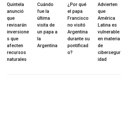
Quintela
Cuándo
¿Por qué
Advierten
anunció
fue la
el papa
que
que
última
Francisco
América
revisarán
visita de
no visitó
Latina es
inversione
un papa a
Argentina
vulnerable
s que
la
durante su
en materia
afecten
Argentina
pontificad
de
recursos
o?
cibersegur
naturales
idad