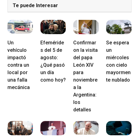
Te puede Interesar
Un
Efeméride
Confirmar
Se espera
vehículo
s del 5 de
on la visita
un
impactó
agosto:
del papa
miércoles
contra un
¿Qué pasó
León XIV
con cielo
local por
un día
para
mayormen
una falla
como hoy?
noviembre
te nublado
mecánica
a la
Argentina:
los
detalles