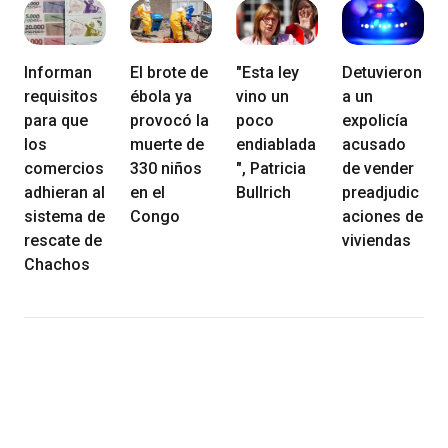
Informan
El brote de
"Esta ley
Detuvieron
requisitos
ébola ya
vino un
a un
para que
provocó la
poco
expolicía
los
muerte de
endiablada
acusado
comercios
330 niños
", Patricia
de vender
adhieran al
en el
Bullrich
preadjudic
sistema de
Congo
aciones de
rescate de
viviendas
Chachos