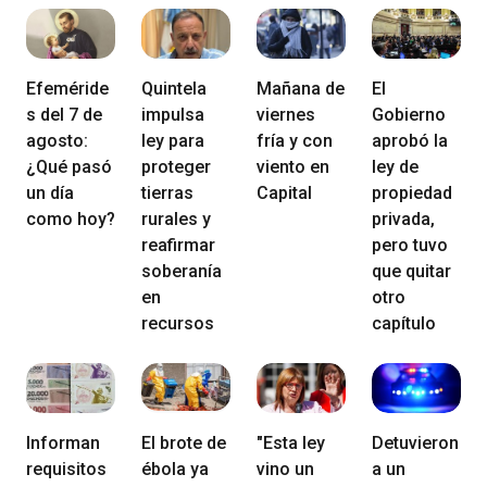
Efeméride
Quintela
Mañana de
El
s del 7 de
impulsa
viernes
Gobierno
agosto:
ley para
fría y con
aprobó la
¿Qué pasó
proteger
viento en
ley de
un día
tierras
Capital
propiedad
como hoy?
rurales y
privada,
reafirmar
pero tuvo
soberanía
que quitar
en
otro
recursos
capítulo
Informan
El brote de
"Esta ley
Detuvieron
requisitos
ébola ya
vino un
a un