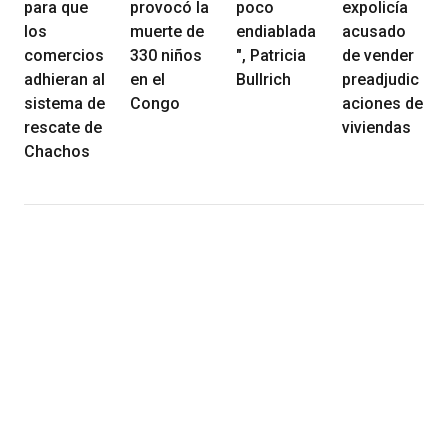
para que
provocó la
poco
expolicía
los
muerte de
endiablada
acusado
comercios
330 niños
", Patricia
de vender
adhieran al
en el
Bullrich
preadjudic
sistema de
Congo
aciones de
rescate de
viviendas
Chachos