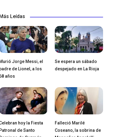
Más Leídas
Murió Jorge Messi, el
Se espera un sábado
padre de Lionel, a los
despejado en La Rioja
68 años
Celebran hoy la Fiesta
Falleció Marilé
Patronal de Santo
Coseano, la sobrina de