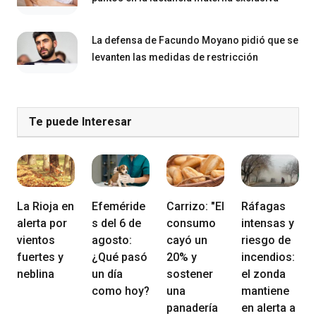
La defensa de Facundo Moyano pidió que se
levanten las medidas de restricción
Te puede Interesar
La Rioja en
Efeméride
Carrizo: "El
Ráfagas
alerta por
s del 6 de
consumo
intensas y
vientos
agosto:
cayó un
riesgo de
fuertes y
¿Qué pasó
20% y
incendios:
neblina
un día
sostener
el zonda
como hoy?
una
mantiene
panadería
en alerta a