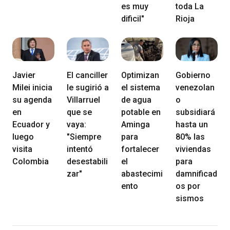
es muy
toda La
dificil"
Rioja
Javier
El canciller
Optimizan
Gobierno
Milei inicia
le sugirió a
el sistema
venezolan
su agenda
Villarruel
de agua
o
en
que se
potable en
subsidiará
Ecuador y
vaya:
Aminga
hasta un
luego
"Siempre
para
80% las
visita
intentó
fortalecer
viviendas
Colombia
desestabili
el
para
zar"
abastecimi
damnificad
ento
os por
sismos