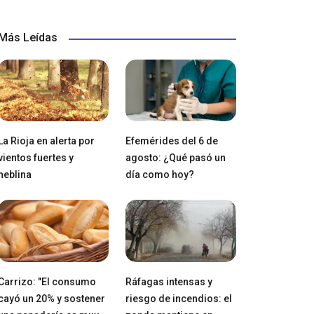
Más Leídas
La Rioja en alerta por
Efemérides del 6 de
vientos fuertes y
agosto: ¿Qué pasó un
neblina
día como hoy?
Carrizo: "El consumo
Ráfagas intensas y
cayó un 20% y sostener
riesgo de incendios: el