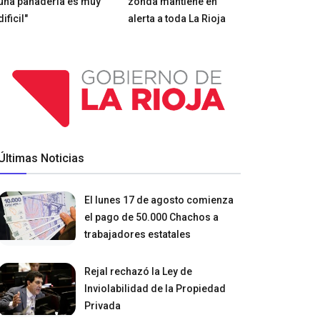
una panadería es muy
zonda mantiene en
dificil"
alerta a toda La Rioja
Últimas Noticias
El lunes 17 de agosto comienza
el pago de 50.000 Chachos a
trabajadores estatales
Rejal rechazó la Ley de
Inviolabilidad de la Propiedad
Privada