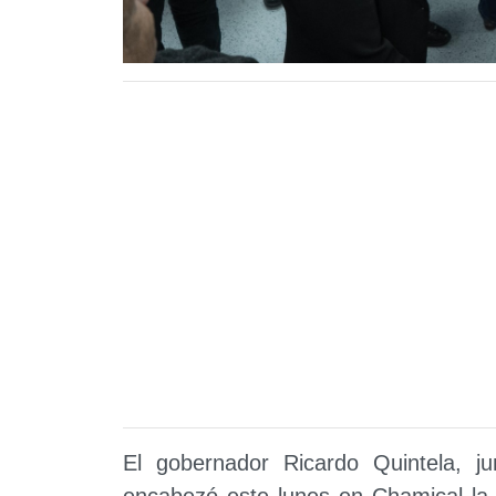
El gobernador Ricardo Quintela, j
encabezó este lunes en Chamical la 