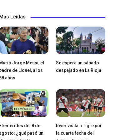
Más Leídas
Murió Jorge Messi, el
Se espera un sábado
padre de Lionel, a los
despejado en La Rioja
68 años
Efemérides del 8 de
River visita a Tigre por
agosto: ¿qué pasó un
la cuarta fecha del