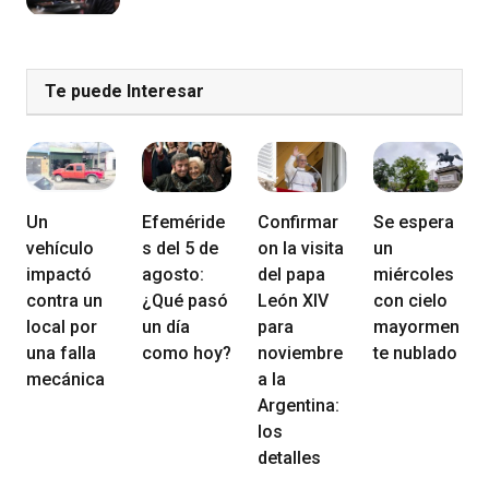
Te puede Interesar
Un
Efeméride
Confirmar
Se espera
vehículo
s del 5 de
on la visita
un
impactó
agosto:
del papa
miércoles
contra un
¿Qué pasó
León XIV
con cielo
local por
un día
para
mayormen
una falla
como hoy?
noviembre
te nublado
mecánica
a la
Argentina:
los
detalles