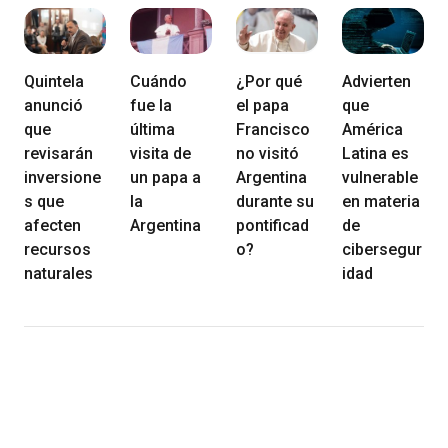
Quintela
Cuándo
¿Por qué
Advierten
anunció
fue la
el papa
que
que
última
Francisco
América
revisarán
visita de
no visitó
Latina es
inversione
un papa a
Argentina
vulnerable
s que
la
durante su
en materia
afecten
Argentina
pontificad
de
recursos
o?
cibersegur
naturales
idad