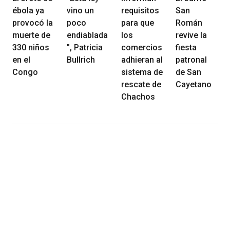
ébola ya
vino un
requisitos
San
provocó la
poco
para que
Román
muerte de
endiablada
los
revive la
330 niños
", Patricia
comercios
fiesta
en el
Bullrich
adhieran al
patronal
Congo
sistema de
de San
rescate de
Cayetano
Chachos