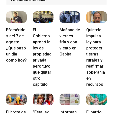
Efeméride
El
Mañana de
Quintela
s del 7 de
Gobierno
viernes
impulsa
agosto:
aprobó la
fría y con
ley para
¿Qué pasó
ley de
viento en
proteger
un día
propiedad
Capital
tierras
como hoy?
privada,
rurales y
pero tuvo
reafirmar
que quitar
soberanía
otro
en
capítulo
recursos
El brote de
"Esta ley
Informan
El barrio