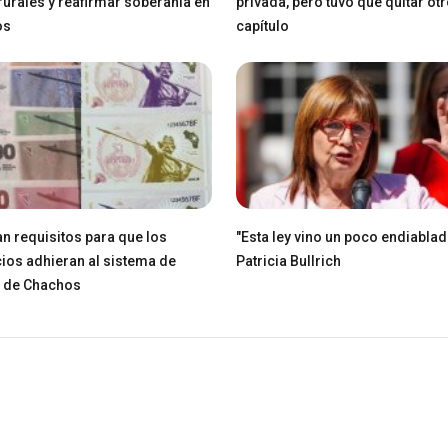
 rurales y reafirmar soberanía en
privada, pero tuvo que quitar ot
os
capítulo
n requisitos para que los
"Esta ley vino un poco endiablad
os adhieran al sistema de
Patricia Bullrich
e de Chachos