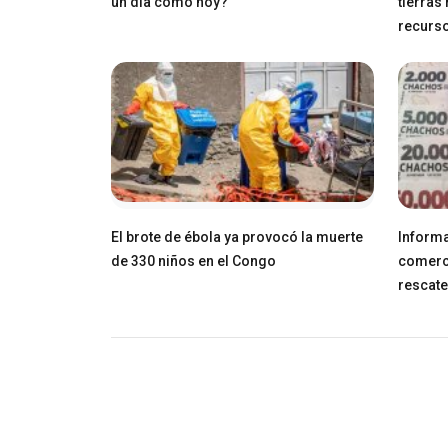
un día como hoy?
tierras
recurs
El brote de ébola ya provocó la muerte
Informa
de 330 niños en el Congo
comerci
rescat