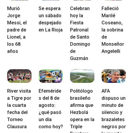
Murió
Se espera
Celebran
Falleció
Jorge
un sábado
hoy la
Marilé
Messi, el
despejado
Fiesta
Coseano,
padre de
en La Rioja
Patronal
la sobrina
Lionel, a
de Santo
de
los 68
Domingo
Monseñor
años
de
Angelelli
Guzmán
River visita
Efeméride
Politólogo
AFA
a Tigre por
s del 8 de
brasileño
dispuso un
la cuarta
agosto:
afirma que
minuto de
fecha del
¿qué pasó
Hezbolá
silencio y
Torneo
un día
opera en la
brazaletes
Clausura
como hoy?
Triple
negros por