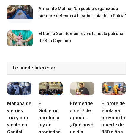
Armando Molina: "Un pueblo organizado
siempre defenderá la soberanía de la Patria"
El barrio San Román revive la fiesta patronal
de San Cayetano
Te puede Interesar
Mañana de
El
Efeméride
El brote de
viernes
Gobierno
s del 7 de
ébola ya
fría y con
aprobó la
agosto:
provocó la
viento en
ley de
¿Qué pasó
muerte de
Capital
propiedad
un día
330 niños