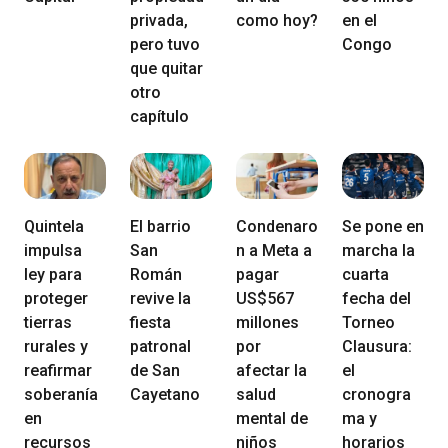
privada,
como hoy?
en el
pero tuvo
Congo
que quitar
otro
capítulo
Quintela
El barrio
Condenaro
Se pone en
impulsa
San
n a Meta a
marcha la
ley para
Román
pagar
cuarta
proteger
revive la
US$567
fecha del
tierras
fiesta
millones
Torneo
rurales y
patronal
por
Clausura:
reafirmar
de San
afectar la
el
soberanía
Cayetano
salud
cronogra
en
mental de
ma y
recursos
niños
horarios