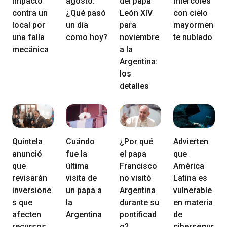
impactó
agosto:
del papa
miércoles
contra un
¿Qué pasó
León XIV
con cielo
local por
un día
para
mayormen
una falla
como hoy?
noviembre
te nublado
mecánica
a la
Argentina:
los
detalles
Quintela
Cuándo
¿Por qué
Advierten
anunció
fue la
el papa
que
que
última
Francisco
América
revisarán
visita de
no visitó
Latina es
inversione
un papa a
Argentina
vulnerable
s que
la
durante su
en materia
afecten
Argentina
pontificad
de
recursos
o?
cibersegur