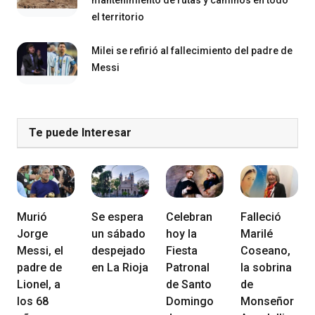
el territorio
Milei se refirió al fallecimiento del padre de
Messi
Te puede Interesar
Murió
Se espera
Celebran
Falleció
Jorge
un sábado
hoy la
Marilé
Messi, el
despejado
Fiesta
Coseano,
padre de
en La Rioja
Patronal
la sobrina
Lionel, a
de Santo
de
los 68
Domingo
Monseñor