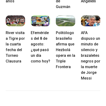
años
de
Angelelli
Guzmán
River visita
Efeméride
Politólogo
AFA
a Tigre por
s del 8 de
brasileño
dispuso un
la cuarta
agosto:
afirma que
minuto de
fecha del
¿qué pasó
Hezbolá
silencio y
Torneo
un día
opera en la
brazaletes
Clausura
como hoy?
Triple
negros por
Frontera
la muerte
de Jorge
Messi