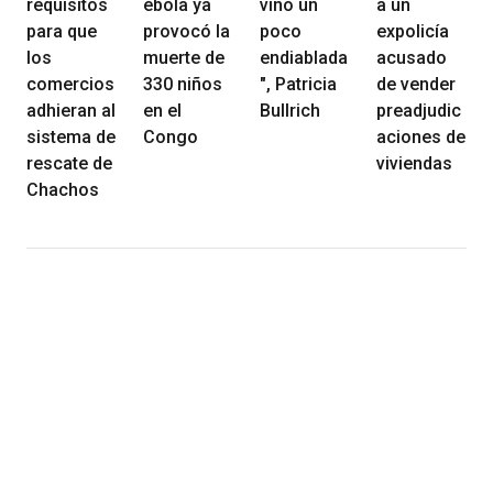
requisitos
ébola ya
vino un
a un
para que
provocó la
poco
expolicía
los
muerte de
endiablada
acusado
comercios
330 niños
", Patricia
de vender
adhieran al
en el
Bullrich
preadjudic
sistema de
Congo
aciones de
rescate de
viviendas
Chachos