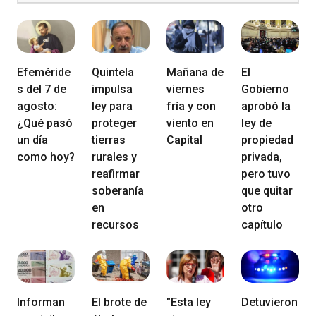
Efeméride
Quintela
Mañana de
El
s del 7 de
impulsa
viernes
Gobierno
agosto:
ley para
fría y con
aprobó la
¿Qué pasó
proteger
viento en
ley de
un día
tierras
Capital
propiedad
como hoy?
rurales y
privada,
reafirmar
pero tuvo
soberanía
que quitar
en
otro
recursos
capítulo
Informan
El brote de
"Esta ley
Detuvieron