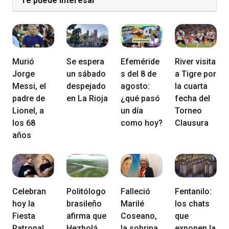
Te puede Interesar
Murió
Se espera
Efeméride
River visita
Jorge
un sábado
s del 8 de
a Tigre por
Messi, el
despejado
agosto:
la cuarta
padre de
en La Rioja
¿qué pasó
fecha del
Lionel, a
un día
Torneo
los 68
como hoy?
Clausura
años
Celebran
Politólogo
Falleció
Fentanilo:
hoy la
brasileño
Marilé
los chats
Fiesta
afirma que
Coseano,
que
Patronal
Hezbolá
la sobrina
exponen la