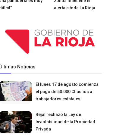
una panadería es muy
zonda mantiene en
dificil"
alerta a toda La Rioja
Últimas Noticias
El lunes 17 de agosto comienza
el pago de 50.000 Chachos a
trabajadores estatales
Rejal rechazó la Ley de
Inviolabilidad de la Propiedad
Privada