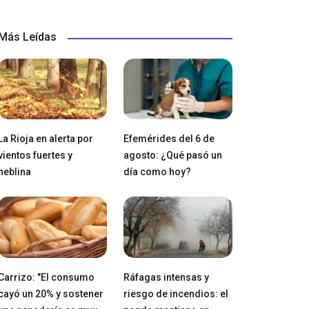
Más Leídas
La Rioja en alerta por
Efemérides del 6 de
vientos fuertes y
agosto: ¿Qué pasó un
neblina
día como hoy?
Carrizo: "El consumo
Ráfagas intensas y
cayó un 20% y sostener
riesgo de incendios: el