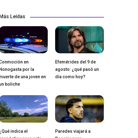
Más Leídas
Conmoción en
Efemérides del 9 de
Nonogasta por la
agosto: ¿qué pasó un
muerte de una joven en
día como hoy?
un boliche
¿Qué indica el
Paredes viajará a