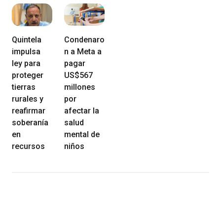
Quintela
Condenaro
impulsa
n a Meta a
ley para
pagar
proteger
US$567
tierras
millones
rurales y
por
reafirmar
afectar la
soberanía
salud
en
mental de
recursos
niños