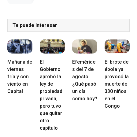
Te puede Interesar
Mañana de
El
Efeméride
El brote de
viernes
Gobierno
s del 7 de
ébola ya
fría y con
aprobó la
agosto:
provocó la
viento en
ley de
¿Qué pasó
muerte de
Capital
propiedad
un día
330 niños
privada,
como hoy?
en el
pero tuvo
Congo
que quitar
otro
capítulo