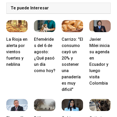
Te puede Interesar
La Rioja en
Efeméride
Carrizo: "El
Javier
alerta por
s del 6 de
consumo
Milei inicia
vientos
agosto:
cayó un
su agenda
fuertes y
¿Qué pasó
20% y
en
neblina
un día
sostener
Ecuador y
como hoy?
una
luego
panadería
visita
es muy
Colombia
dificil"