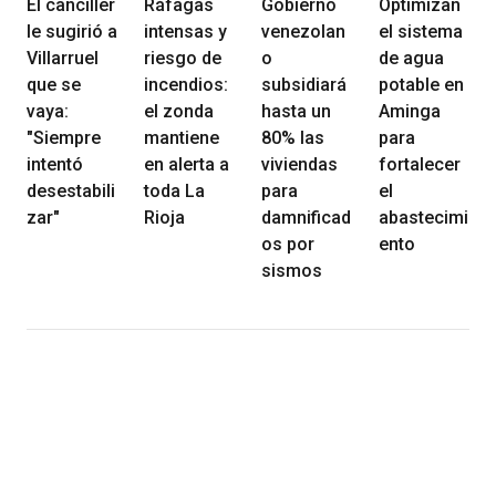
El canciller
Ráfagas
Gobierno
Optimizan
le sugirió a
intensas y
venezolan
el sistema
Villarruel
riesgo de
o
de agua
que se
incendios:
subsidiará
potable en
vaya:
el zonda
hasta un
Aminga
"Siempre
mantiene
80% las
para
intentó
en alerta a
viviendas
fortalecer
desestabili
toda La
para
el
zar"
Rioja
damnificad
abastecimi
os por
ento
sismos