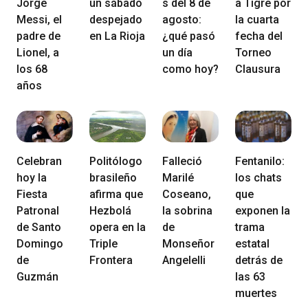
Jorge
un sábado
s del 8 de
a Tigre por
Messi, el
despejado
agosto:
la cuarta
padre de
en La Rioja
¿qué pasó
fecha del
Lionel, a
un día
Torneo
los 68
como hoy?
Clausura
años
Celebran
Politólogo
Falleció
Fentanilo:
hoy la
brasileño
Marilé
los chats
Fiesta
afirma que
Coseano,
que
Patronal
Hezbolá
la sobrina
exponen la
de Santo
opera en la
de
trama
Domingo
Triple
Monseñor
estatal
de
Frontera
Angelelli
detrás de
Guzmán
las 63
muertes