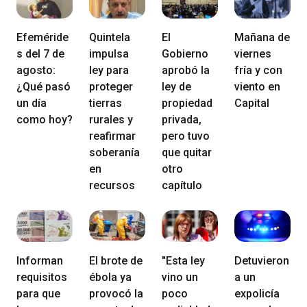
Efeméride
Quintela
El
Mañana de
s del 7 de
impulsa
Gobierno
viernes
agosto:
ley para
aprobó la
fría y con
¿Qué pasó
proteger
ley de
viento en
un día
tierras
propiedad
Capital
como hoy?
rurales y
privada,
reafirmar
pero tuvo
soberanía
que quitar
en
otro
recursos
capítulo
Informan
El brote de
"Esta ley
Detuvieron
requisitos
ébola ya
vino un
a un
para que
provocó la
poco
expolicía