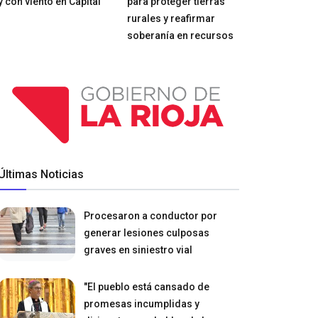
y con viento en Capital
para proteger tierras
rurales y reafirmar
soberanía en recursos
Últimas Noticias
Procesaron a conductor por
generar lesiones culposas
graves en siniestro vial
"El pueblo está cansado de
promesas incumplidas y