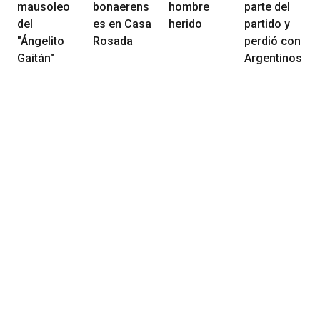
mausoleo
bonaerens
hombre
parte del
del
es en Casa
herido
partido y
"Ángelito
Rosada
perdió con
Gaitán"
Argentinos